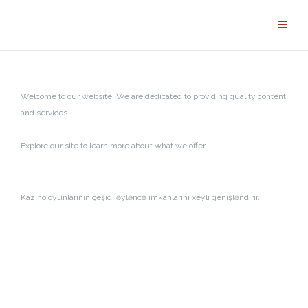
Skip
to
content
Welcome to our website. We are dedicated to providing quality content
and services.
Explore our site to learn more about what we offer.
Kazino oyunlarının çeşidi əyləncə imkanlarını xeyli genişləndirir.