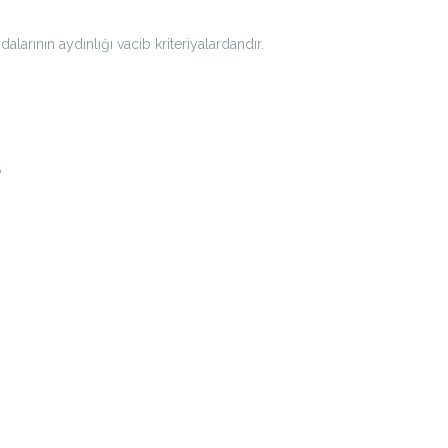
dalarının aydınlığı vacib kriteriyalardandır.
%