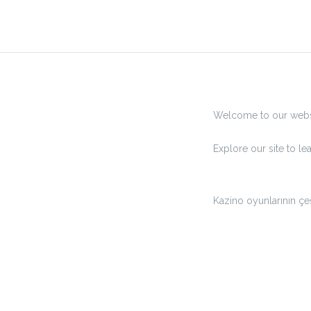
Skip
to
content
Welcome to our websit
Explore our site to l
Kazino oyunlarının çeş