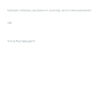
tətbiqdə istifadəçi qaydalarının aydınlığı vacib kriteriyalardandır.
199.
%7231784174953490%
wildsino app
wildsino
amon casino
zazino kz