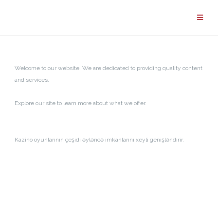
Skip
to
content
Welcome to our website. We are dedicated to providing quality content
and services.
Explore our site to learn more about what we offer.
Kazino oyunlarının çeşidi əyləncə imkanlarını xeyli genişləndirir.