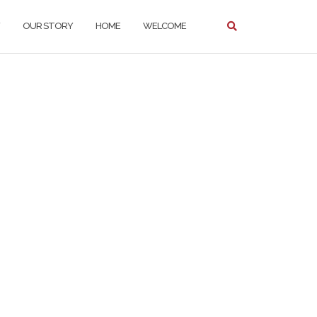
OUR STORY
HOME
WELCOME