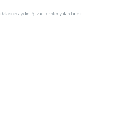
dalarının aydınlığı vacib kriteriyalardandır.
%