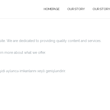
HOMEPAGE
OUR STORY
OUR STORY
e. We are dedicated to providing quality content and services.
earn more about what we offer.
idi əyləncə imkanlarını xeyli genişləndirir.