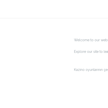
Skip
to
content
Welcome to our websit
Explore our site to l
Kazino oyunlarının çeş