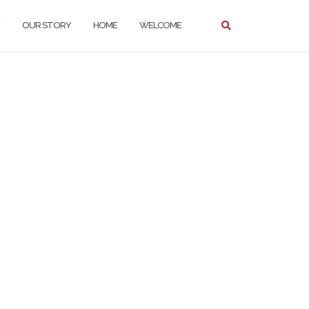
OUR STORY
HOME
WELCOME