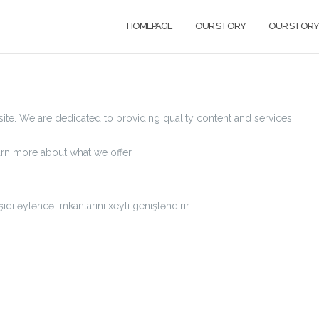
HOMEPAGE
OUR STORY
OUR STORY
e. We are dedicated to providing quality content and services.
earn more about what we offer.
idi əyləncə imkanlarını xeyli genişləndirir.