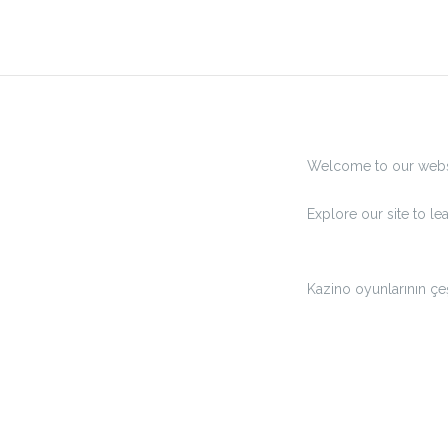
Skip
to
content
Welcome to our websit
Explore our site to l
Kazino oyunlarının çeş