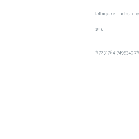
tətbiqdə istifadəçi qay
199.
%7231784174953490
wildsino app
wildsino
amon casino
zazino kz