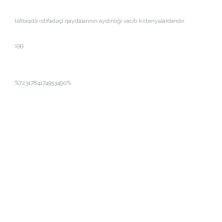
tətbiqdə istifadəçi qaydalarının aydınlığı vacib kriteriyalardandır.
199.
%7231784174953490%
wildsino app
wildsino
amon casino
zazino kz