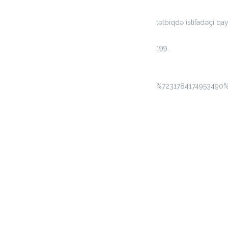
tətbiqdə istifadəçi qay
199.
%7231784174953490
wildsino app
wildsino
amon casino
zazino kz