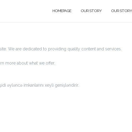
HOMEPAGE
OUR STORY
OUR STORY
e. We are dedicated to providing quality content and services.
earn more about what we offer.
idi əyləncə imkanlarını xeyli genişləndirir.