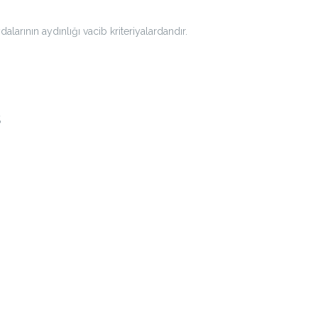
dalarının aydınlığı vacib kriteriyalardandır.
%