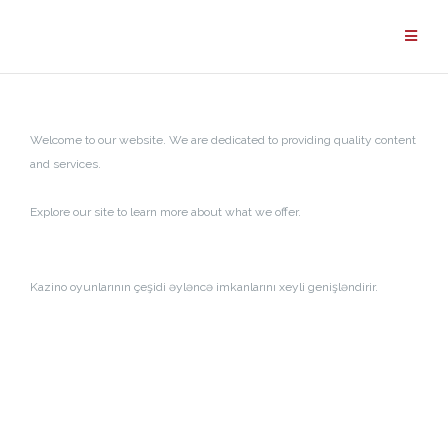
Skip
to
content
Welcome to our website. We are dedicated to providing quality content
and services.
Explore our site to learn more about what we offer.
Kazino oyunlarının çeşidi əyləncə imkanlarını xeyli genişləndirir.