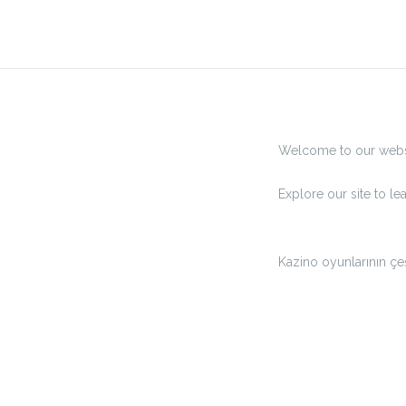
Skip
to
content
Welcome to our websit
Explore our site to l
Kazino oyunlarının çeş