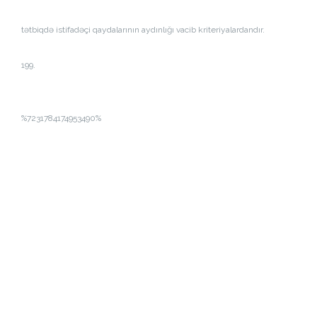
tətbiqdə istifadəçi qaydalarının aydınlığı vacib kriteriyalardandır.
199.
%7231784174953490%
wildsino app
wildsino
amon casino
zazino kz