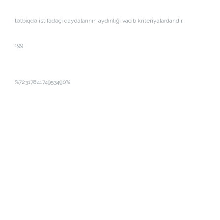
tətbiqdə istifadəçi qaydalarının aydınlığı vacib kriteriyalardandır.
199.
%7231784174953490%
wildsino app
wildsino
amon casino
zazino kz