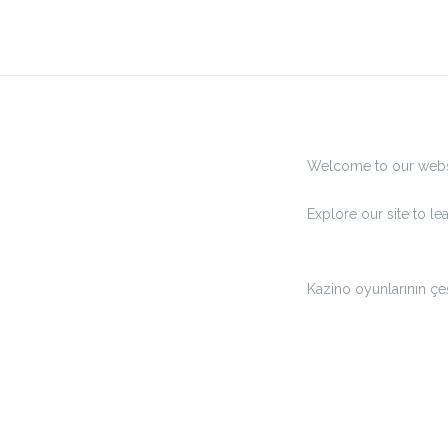
Skip
to
content
Welcome to our websit
Explore our site to l
Kazino oyunlarının çeş