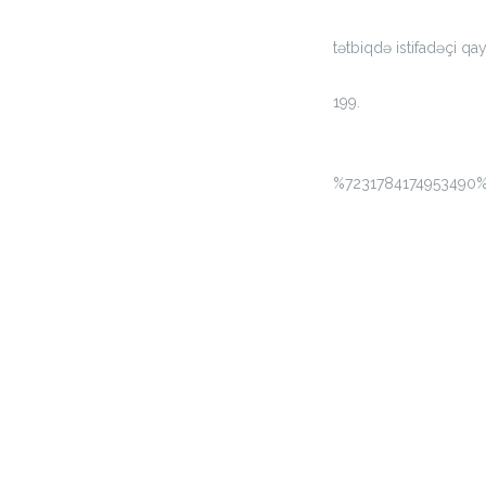
tətbiqdə istifadəçi qay
199.
%7231784174953490
wildsino app
wildsino
amon casino
zazino kz