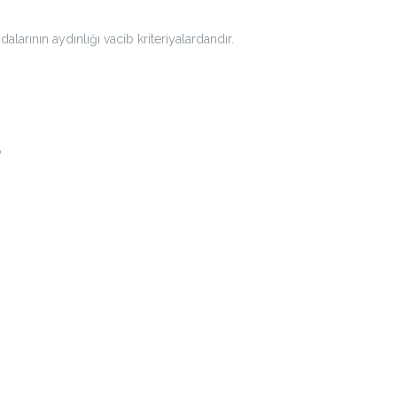
dalarının aydınlığı vacib kriteriyalardandır.
%