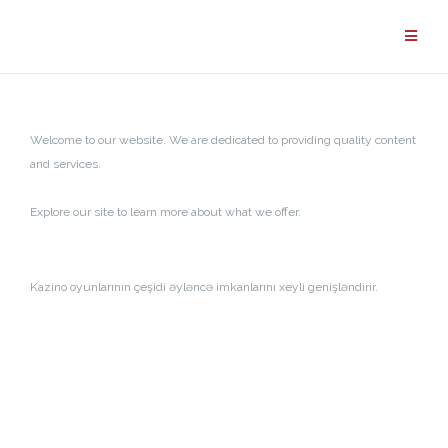
Skip
to
content
Welcome to our website. We are dedicated to providing quality content
and services.
Explore our site to learn more about what we offer.
Kazino oyunlarının çeşidi əyləncə imkanlarını xeyli genişləndirir.