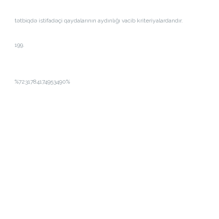
tətbiqdə istifadəçi qaydalarının aydınlığı vacib kriteriyalardandır.
199.
%7231784174953490%
wildsino app
wildsino
amon casino
zazino kz