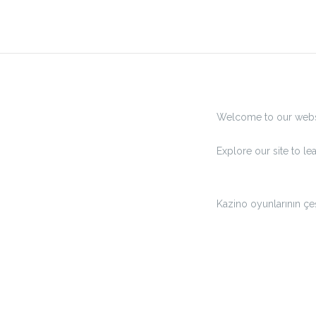
Skip
to
content
Welcome to our websit
Explore our site to l
Kazino oyunlarının çeş