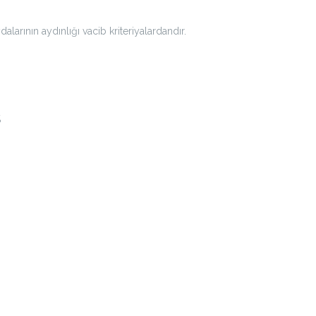
dalarının aydınlığı vacib kriteriyalardandır.
%