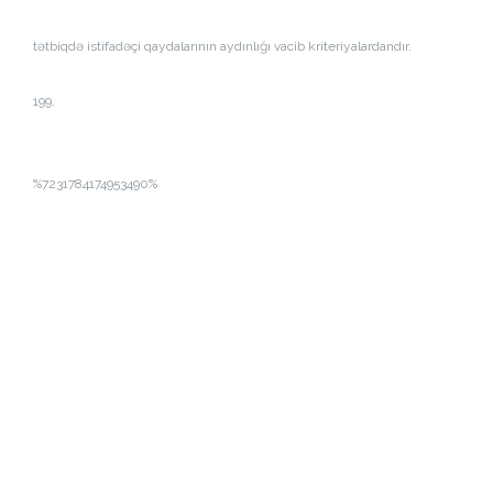
tətbiqdə istifadəçi qaydalarının aydınlığı vacib kriteriyalardandır.
199.
%7231784174953490%
wildsino app
wildsino
amon casino
zazino kz