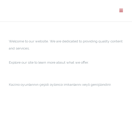
Skip
to
content
Welcome to our website. We are dedicated to providing quality content
and services.
Explore our site to learn more about what we offer.
Kazino oyunlarının çeşidi əyləncə imkanlarını xeyli genişləndirir.