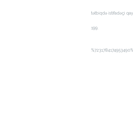
tətbiqdə istifadəçi qay
199.
%7231784174953490
wildsino app
wildsino
amon casino
zazino kz