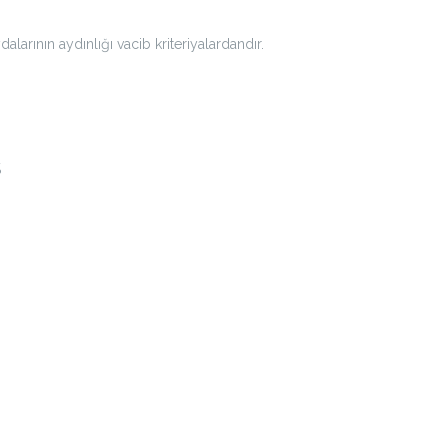
dalarının aydınlığı vacib kriteriyalardandır.
%