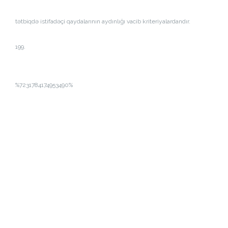
tətbiqdə istifadəçi qaydalarının aydınlığı vacib kriteriyalardandır.
199.
%7231784174953490%
wildsino app
wildsino
amon casino
zazino kz