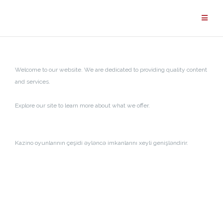
Skip
to
content
Welcome to our website. We are dedicated to providing quality content
and services.
Explore our site to learn more about what we offer.
Kazino oyunlarının çeşidi əyləncə imkanlarını xeyli genişləndirir.