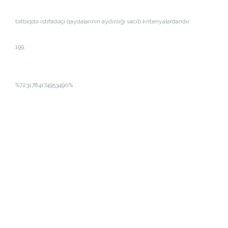
tətbiqdə istifadəçi qaydalarının aydınlığı vacib kriteriyalardandır.
199.
%7231784174953490%
wildsino app
wildsino
amon casino
zazino kz