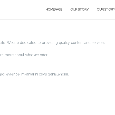
HOMEPAGE
OUR STORY
OUR STORY
e. We are dedicated to providing quality content and services.
earn more about what we offer.
idi əyləncə imkanlarını xeyli genişləndirir.