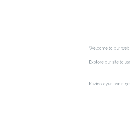
Skip
to
content
Welcome to our websit
Explore our site to l
Kazino oyunlarının çeş