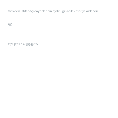
tətbiqdə istifadəçi qaydalarının aydınlığı vacib kriteriyalardandır.
199.
%7231784174953490%
wildsino app
wildsino
amon casino
zazino kz