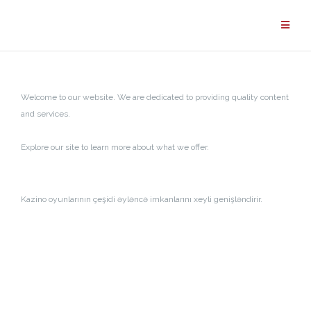
Skip
to
content
Welcome to our website. We are dedicated to providing quality content
and services.
Explore our site to learn more about what we offer.
Kazino oyunlarının çeşidi əyləncə imkanlarını xeyli genişləndirir.