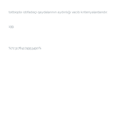
tətbiqdə istifadəçi qaydalarının aydınlığı vacib kriteriyalardandır.
199.
%7231784174953490%
wildsino app
wildsino
amon casino
zazino kz