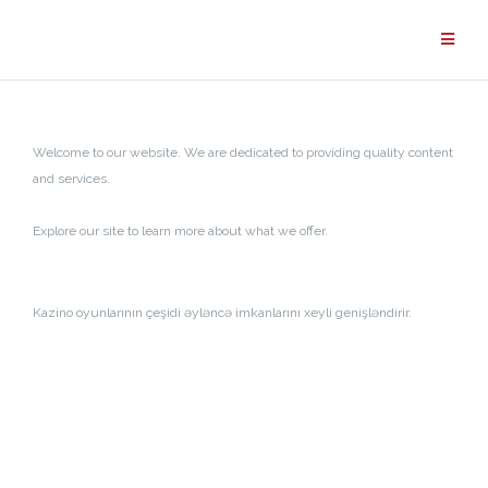
Skip
to
content
Welcome to our website. We are dedicated to providing quality content
and services.
Explore our site to learn more about what we offer.
Kazino oyunlarının çeşidi əyləncə imkanlarını xeyli genişləndirir.