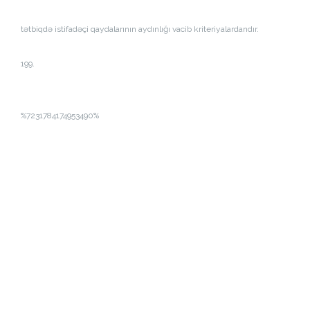
tətbiqdə istifadəçi qaydalarının aydınlığı vacib kriteriyalardandır.
199.
%7231784174953490%
wildsino app
wildsino
amon casino
zazino kz