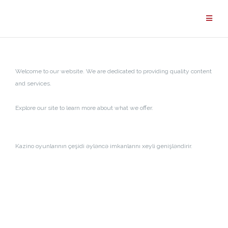
Skip
to
content
Welcome to our website. We are dedicated to providing quality content
and services.
Explore our site to learn more about what we offer.
Kazino oyunlarının çeşidi əyləncə imkanlarını xeyli genişləndirir.