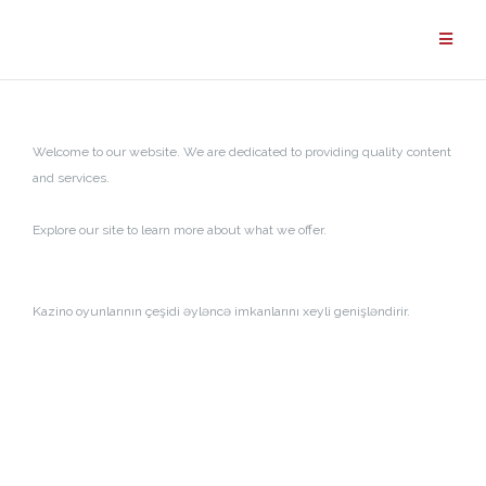
Skip
to
content
Welcome to our website. We are dedicated to providing quality content
and services.
Explore our site to learn more about what we offer.
Kazino oyunlarının çeşidi əyləncə imkanlarını xeyli genişləndirir.