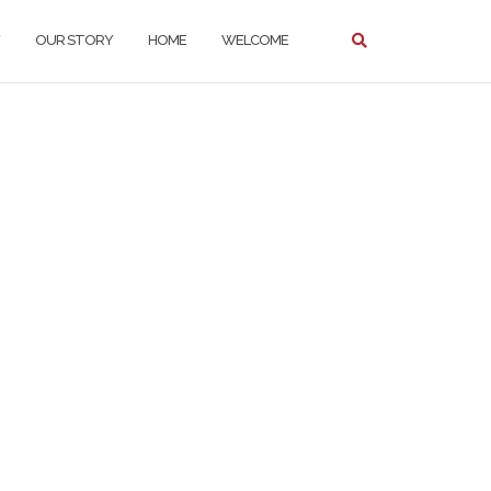
OUR STORY
HOME
WELCOME