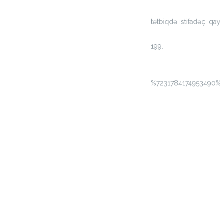
tətbiqdə istifadəçi qay
199.
%7231784174953490
wildsino app
wildsino
amon casino
zazino kz