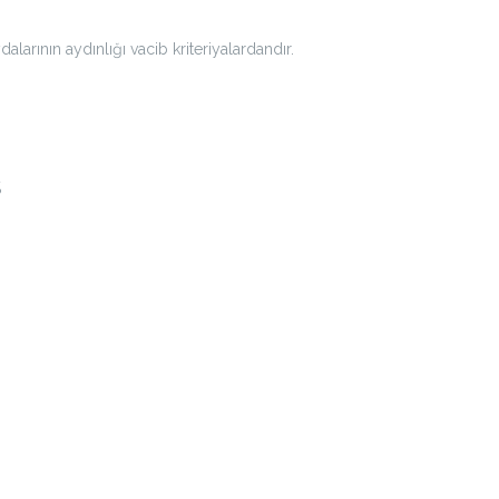
dalarının aydınlığı vacib kriteriyalardandır.
%