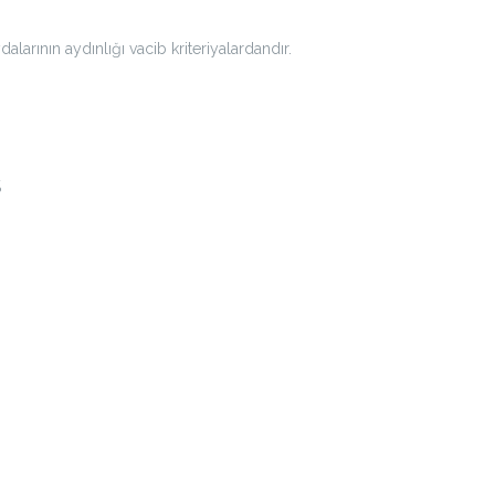
dalarının aydınlığı vacib kriteriyalardandır.
%