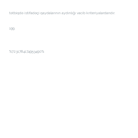
tətbiqdə istifadəçi qaydalarının aydınlığı vacib kriteriyalardandır.
199.
%7231784174953490%
wildsino app
wildsino
amon casino
zazino kz