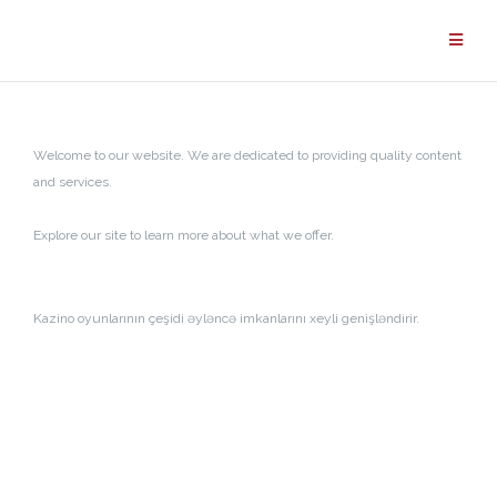
Skip
to
content
Welcome to our website. We are dedicated to providing quality content
and services.
Explore our site to learn more about what we offer.
Kazino oyunlarının çeşidi əyləncə imkanlarını xeyli genişləndirir.