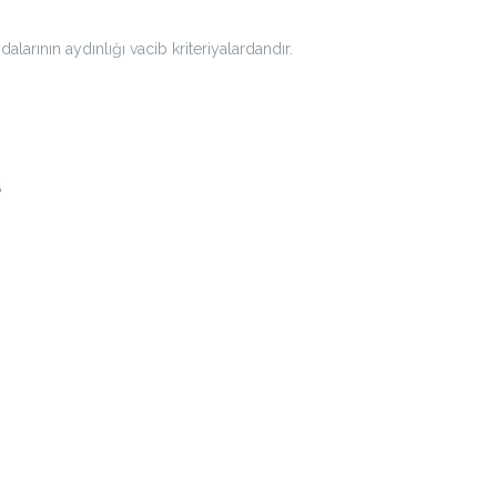
dalarının aydınlığı vacib kriteriyalardandır.
%