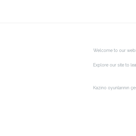
Skip
to
content
Welcome to our websit
Explore our site to l
Kazino oyunlarının çeş