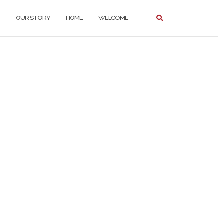
OUR STORY
HOME
WELCOME