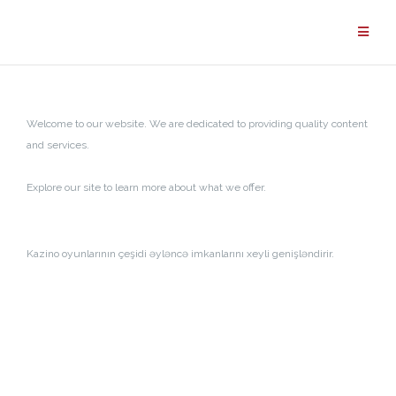
Skip
to
content
Welcome to our website. We are dedicated to providing quality content
and services.
Explore our site to learn more about what we offer.
Kazino oyunlarının çeşidi əyləncə imkanlarını xeyli genişləndirir.