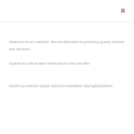
Skip
to
content
Welcome to our website. We are dedicated to providing quality content
and services.
Explore our site to learn more about what we offer.
Kazino oyunlarının çeşidi əyləncə imkanlarını xeyli genişləndirir.