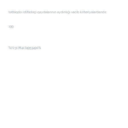
tətbiqdə istifadəçi qaydalarının aydınlığı vacib kriteriyalardandır.
199.
%7231784174953490%
wildsino app
wildsino
amon casino
zazino kz