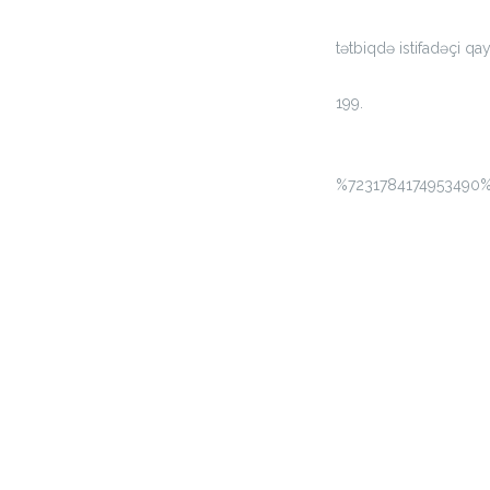
tətbiqdə istifadəçi qay
199.
%7231784174953490
wildsino app
wildsino
amon casino
zazino kz