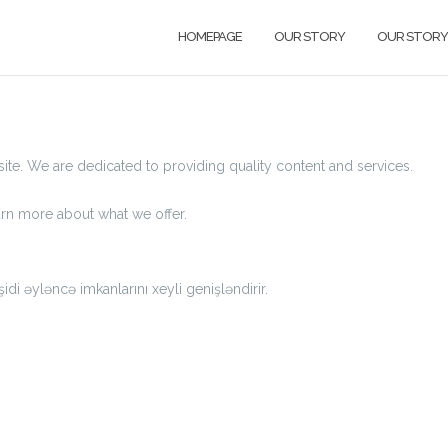
HOMEPAGE
OUR STORY
OUR STORY
e. We are dedicated to providing quality content and services.
earn more about what we offer.
idi əyləncə imkanlarını xeyli genişləndirir.