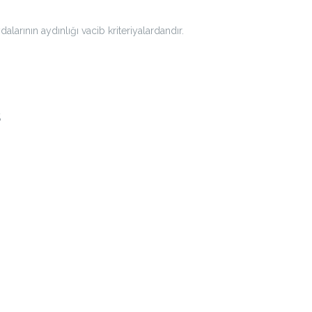
dalarının aydınlığı vacib kriteriyalardandır.
%