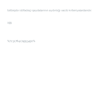
tətbiqdə istifadəçi qaydalarının aydınlığı vacib kriteriyalardandır.
199.
%7231784174953490%
wildsino app
wildsino
amon casino
zazino kz