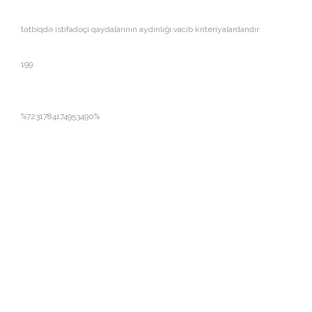
tətbiqdə istifadəçi qaydalarının aydınlığı vacib kriteriyalardandır.
199.
%7231784174953490%
wildsino app
wildsino
amon casino
zazino kz