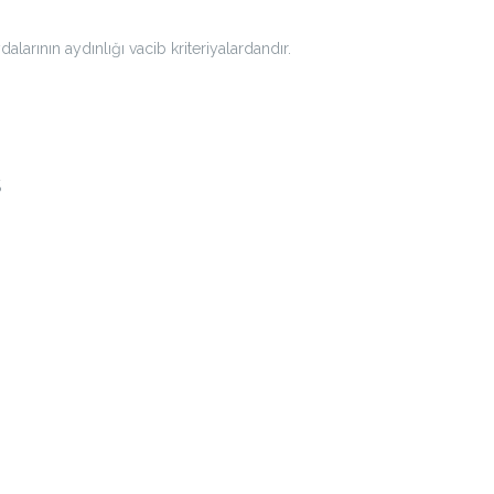
dalarının aydınlığı vacib kriteriyalardandır.
%