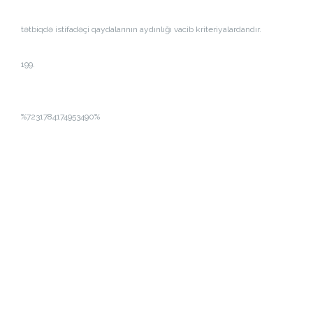
tətbiqdə istifadəçi qaydalarının aydınlığı vacib kriteriyalardandır.
199.
%7231784174953490%
wildsino app
wildsino
amon casino
zazino kz