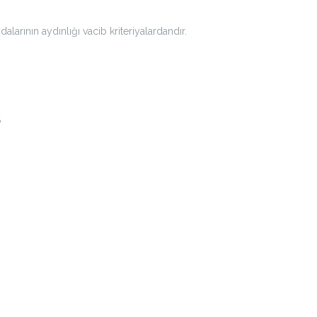
dalarının aydınlığı vacib kriteriyalardandır.
%