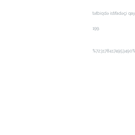
tətbiqdə istifadəçi qay
199.
%7231784174953490
wildsino app
wildsino
amon casino
zazino kz