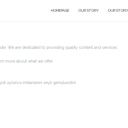
HOMEPAGE
OUR STORY
OUR STORY
e. We are dedicated to providing quality content and services.
earn more about what we offer.
idi əyləncə imkanlarını xeyli genişləndirir.