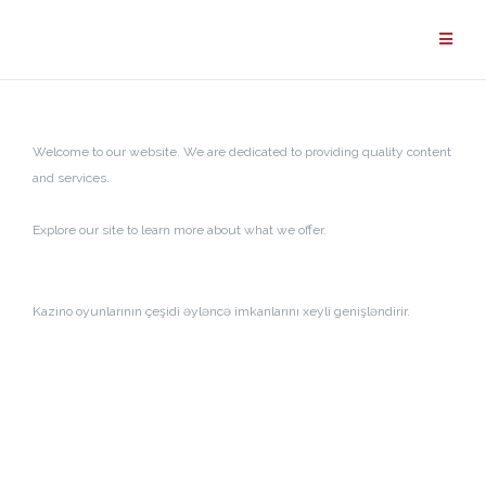
Skip
to
content
Welcome to our website. We are dedicated to providing quality content
and services.
Explore our site to learn more about what we offer.
Kazino oyunlarının çeşidi əyləncə imkanlarını xeyli genişləndirir.