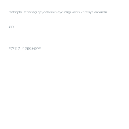
tətbiqdə istifadəçi qaydalarının aydınlığı vacib kriteriyalardandır.
199.
%7231784174953490%
wildsino app
wildsino
amon casino
zazino kz