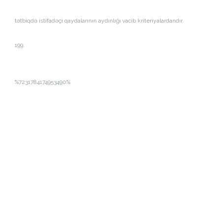
tətbiqdə istifadəçi qaydalarının aydınlığı vacib kriteriyalardandır.
199.
%7231784174953490%
wildsino app
wildsino
amon casino
zazino kz