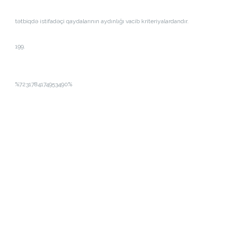
tətbiqdə istifadəçi qaydalarının aydınlığı vacib kriteriyalardandır.
199.
%7231784174953490%
wildsino app
wildsino
amon casino
zazino kz