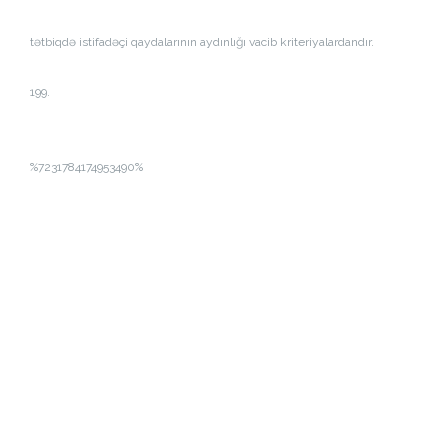
tətbiqdə istifadəçi qaydalarının aydınlığı vacib kriteriyalardandır.
199.
%7231784174953490%
wildsino app
wildsino
amon casino
zazino kz