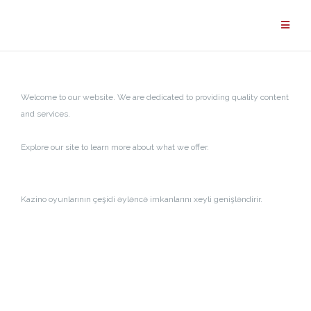
Skip
to
content
Welcome to our website. We are dedicated to providing quality content
and services.
Explore our site to learn more about what we offer.
Kazino oyunlarının çeşidi əyləncə imkanlarını xeyli genişləndirir.