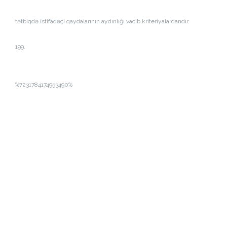
tətbiqdə istifadəçi qaydalarının aydınlığı vacib kriteriyalardandır.
199.
%7231784174953490%
wildsino app
wildsino
amon casino
zazino kz