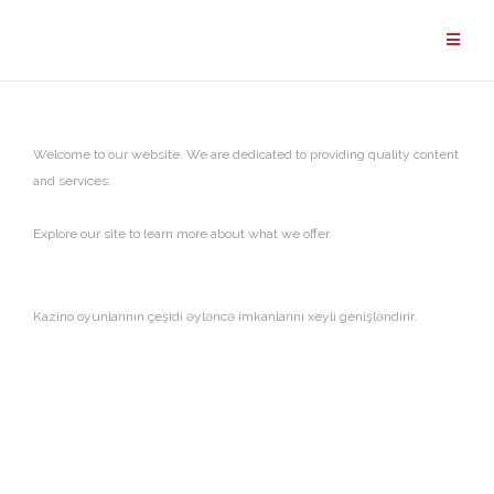
Skip
to
content
Welcome to our website. We are dedicated to providing quality content
and services.
Explore our site to learn more about what we offer.
Kazino oyunlarının çeşidi əyləncə imkanlarını xeyli genişləndirir.