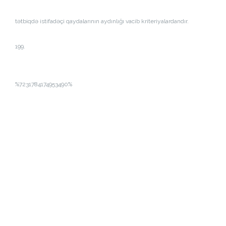
tətbiqdə istifadəçi qaydalarının aydınlığı vacib kriteriyalardandır.
199.
%7231784174953490%
wildsino app
wildsino
amon casino
zazino kz