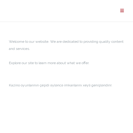
Skip
to
content
Welcome to our website. We are dedicated to providing quality content
and services.
Explore our site to learn more about what we offer.
Kazino oyunlarının çeşidi əyləncə imkanlarını xeyli genişləndirir.